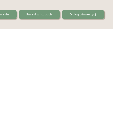
ojektu
Projekt w liczbach
Dialog o inwestycji